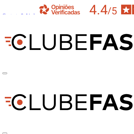
Contacto & Ajuda
pt