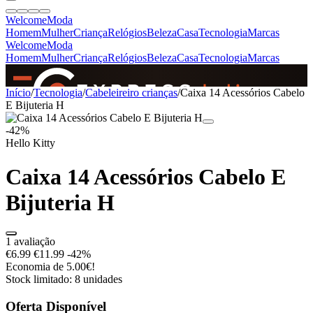
Welcome
Moda
Homem
Mulher
Criança
Relógios
Beleza
Casa
Tecnologia
Marcas
Welcome
Moda
Homem
Mulher
Criança
Relógios
Beleza
Casa
Tecnologia
Marcas
SINCE 2005
Início
/
Tecnologia
/
Cabeleireiro crianças
/
Caixa 14 Acessórios Cabelo
E Bijuteria H
-42%
+
de 36.000 reviews
Hello Kitty
Caixa 14 Acessórios Cabelo E
Bijuteria H
1 avaliação
€6.99
€11.99
-42%
Economia de 5.00€!
Stock limitado: 8 unidades
Oferta Disponível