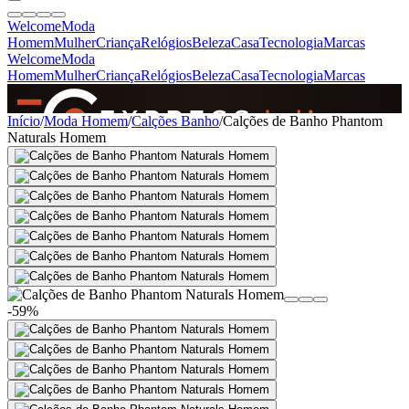
Welcome
Moda
Homem
Mulher
Criança
Relógios
Beleza
Casa
Tecnologia
Marcas
Welcome
Moda
Homem
Mulher
Criança
Relógios
Beleza
Casa
Tecnologia
Marcas
SINCE 2005
Início
/
Moda Homem
/
Calções Banho
/
Calções de Banho Phantom
Naturals Homem
+
de 36.000 reviews
-59%