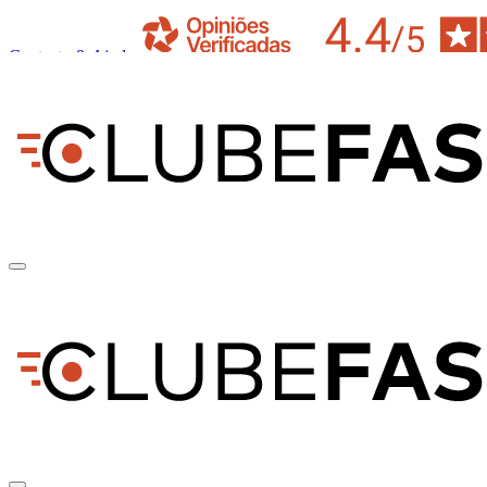
Contacto & Ajuda
pt