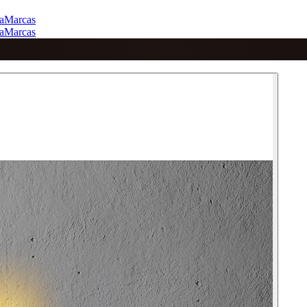
a
Marcas
a
Marcas