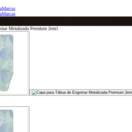
a
Marcas
a
Marcas
omar Metalizada Premium 2em1