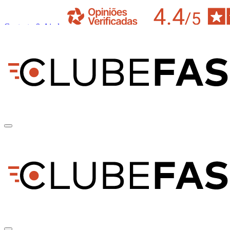
Contacto & Ajuda
pt