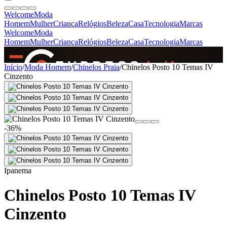
Welcome
Moda
Homem
Mulher
Criança
Relógios
Beleza
Casa
Tecnologia
Marcas
Welcome
Moda
Homem
Mulher
Criança
Relógios
Beleza
Casa
Tecnologia
Marcas
SINCE 2005
Início
/
Moda Homem
/
Chinelos Praia
/
Chinelos Posto 10 Temas IV
Cinzento
+
de 36.000 reviews
-36%
Ipanema
Chinelos Posto 10 Temas IV
Cinzento