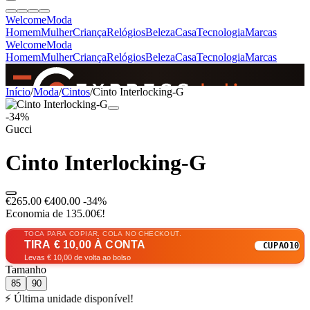
Welcome
Moda
Homem
Mulher
Criança
Relógios
Beleza
Casa
Tecnologia
Marcas
Welcome
Moda
Homem
Mulher
Criança
Relógios
Beleza
Casa
Tecnologia
Marcas
SINCE 2005
Início
/
Moda
/
Cintos
/
Cinto Interlocking-G
-34%
Gucci
+
de 36.000 reviews
Cinto Interlocking-G
€265.00
€400.00
-34%
Economia de 135.00€!
TOCA PARA COPIAR. COLA NO CHECKOUT.
TIRA € 10,00 À CONTA
CUPAO10
Levas € 10,00 de volta ao bolso
Tamanho
85
90
⚡ Última unidade disponível!