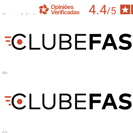
Contacto & Ajuda
pt