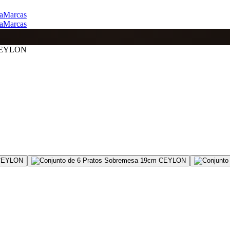
a
Marcas
a
Marcas
 CEYLON