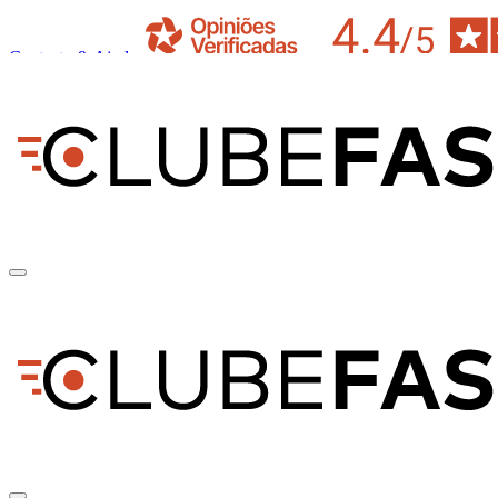
Contacto & Ajuda
pt