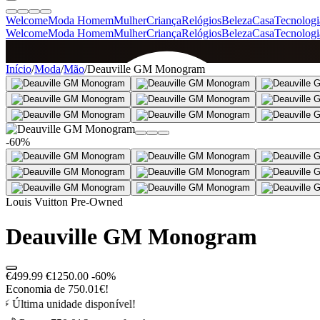
Welcome
Moda Homem
Mulher
Criança
Relógios
Beleza
Casa
Tecnologi
Welcome
Moda Homem
Mulher
Criança
Relógios
Beleza
Casa
Tecnologi
SINCE 2005
Início
/
Moda
/
Mão
/
Deauville GM Monogram
+
de 36.000 reviews
-60%
Louis Vuitton Pre-Owned
Deauville GM Monogram
€499.99
€1250.00
-60%
Economia de 750.01€!
⚡ Última unidade disponível!