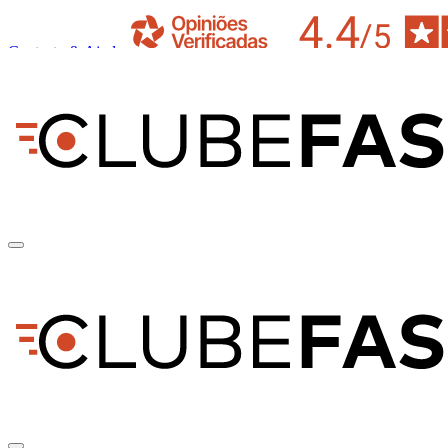
Contacto & Ajuda
pt