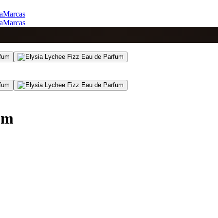
a
Marcas
a
Marcas
um