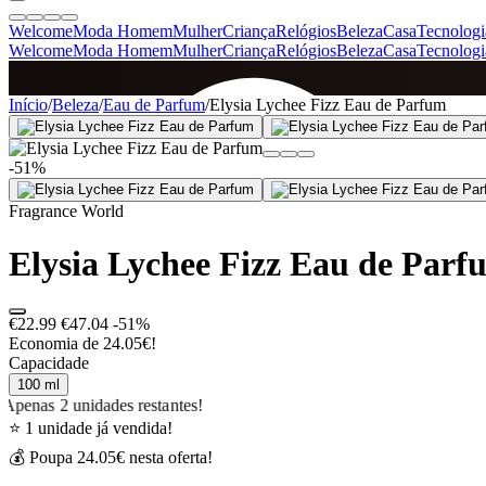
Welcome
Moda Homem
Mulher
Criança
Relógios
Beleza
Casa
Tecnologi
Welcome
Moda Homem
Mulher
Criança
Relógios
Beleza
Casa
Tecnologi
SINCE 2005
Início
/
Beleza
/
Eau de Parfum
/
Elysia Lychee Fizz Eau de Parfum
-51%
+
de 36.000 reviews
Fragrance World
Elysia Lychee Fizz Eau de Parf
€22.99
€47.04
-51%
Economia de 24.05€!
Capacidade
100 ml
Apenas 2 unidades restantes!
⭐ 1 unidade já vendida!
💰 Poupa 24.05€ nesta oferta!