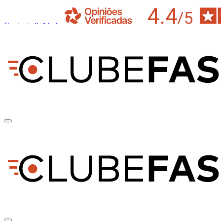
Contacto & Ajuda
pt