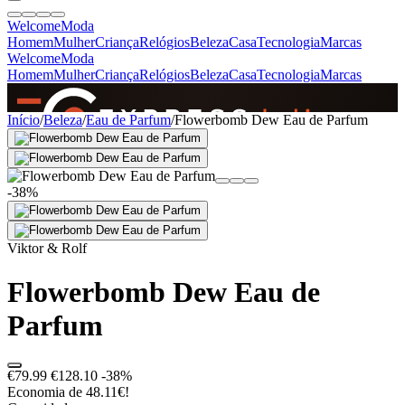
Welcome
Moda
Homem
Mulher
Criança
Relógios
Beleza
Casa
Tecnologia
Marcas
Welcome
Moda
Homem
Mulher
Criança
Relógios
Beleza
Casa
Tecnologia
Marcas
SINCE 2005
Início
/
Beleza
/
Eau de Parfum
/
Flowerbomb Dew Eau de Parfum
+
de 36.000 reviews
-38%
Viktor & Rolf
Flowerbomb Dew Eau de
Parfum
€79.99
€128.10
-38%
Economia de 48.11€!