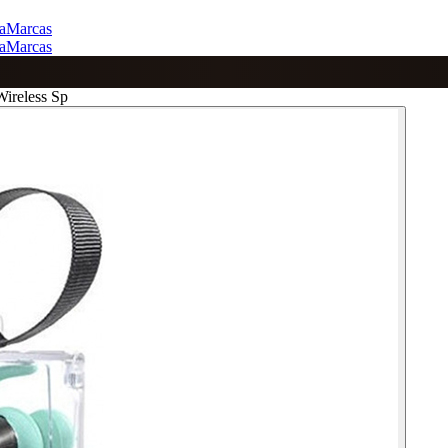
a
Marcas
a
Marcas
ireless Sp