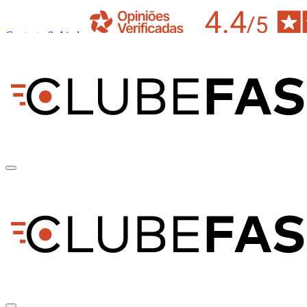
Contacto & Ajuda
pt