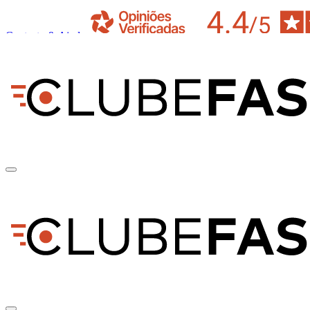
Contacto & Ajuda
pt