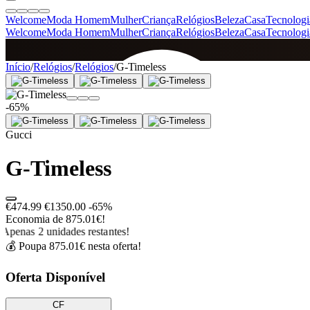
Welcome
Moda Homem
Mulher
Criança
Relógios
Beleza
Casa
Tecnologi
Welcome
Moda Homem
Mulher
Criança
Relógios
Beleza
Casa
Tecnologi
SINCE 2005
Início
/
Relógios
/
Relógios
/
G-Timeless
-65%
+
de 36.000 reviews
Gucci
G-Timeless
€474.99
€1350.00
-65%
Economia de 875.01€!
Apenas 2 unidades restantes!
💰 Poupa 875.01€ nesta oferta!
Oferta Disponível
CF