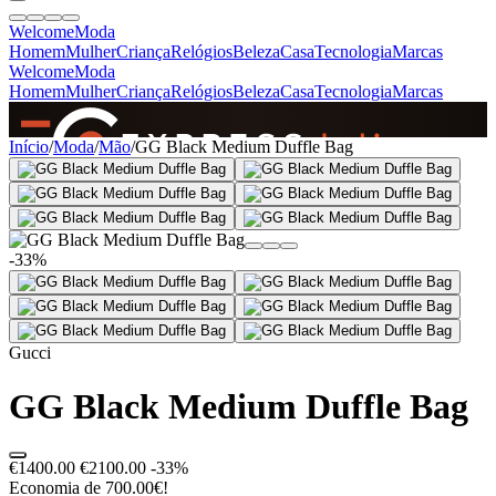
Welcome
Moda
Homem
Mulher
Criança
Relógios
Beleza
Casa
Tecnologia
Marcas
Welcome
Moda
Homem
Mulher
Criança
Relógios
Beleza
Casa
Tecnologia
Marcas
SINCE 2005
Início
/
Moda
/
Mão
/
GG Black Medium Duffle Bag
+
de 36.000 reviews
-33%
Gucci
GG Black Medium Duffle Bag
€1400.00
€2100.00
-33%
Economia de 700.00€!