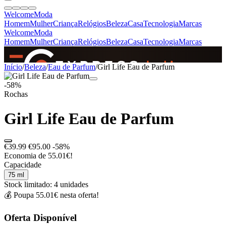
Welcome
Moda
Homem
Mulher
Criança
Relógios
Beleza
Casa
Tecnologia
Marcas
Welcome
Moda
Homem
Mulher
Criança
Relógios
Beleza
Casa
Tecnologia
Marcas
SINCE 2005
Início
/
Beleza
/
Eau de Parfum
/
Girl Life Eau de Parfum
-58%
Rochas
+
de 36.000 reviews
Girl Life Eau de Parfum
€39.99
€95.00
-58%
Economia de 55.01€!
Capacidade
75 ml
Stock limitado: 4 unidades
💰 Poupa 55.01€ nesta oferta!
Oferta Disponível