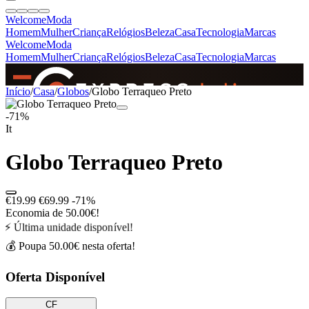
Welcome
Moda
Homem
Mulher
Criança
Relógios
Beleza
Casa
Tecnologia
Marcas
Welcome
Moda
Homem
Mulher
Criança
Relógios
Beleza
Casa
Tecnologia
Marcas
SINCE 2005
Início
/
Casa
/
Globos
/
Globo Terraqueo Preto
-71%
It
+
de 36.000 reviews
Globo Terraqueo Preto
€19.99
€69.99
-71%
Economia de 50.00€!
⚡ Última unidade disponível!
💰 Poupa 50.00€ nesta oferta!
Oferta Disponível
CF