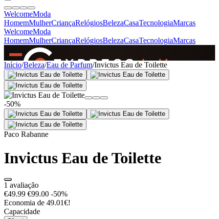
Welcome
Moda
Homem
Mulher
Criança
Relógios
Beleza
Casa
Tecnologia
Marcas
Welcome
Moda
Homem
Mulher
Criança
Relógios
Beleza
Casa
Tecnologia
Marcas
SINCE 2005
Início
/
Beleza
/
Eau de Parfum
/
Invictus Eau de Toilette
+
de 36.000 reviews
-50%
Paco Rabanne
Invictus Eau de Toilette
1 avaliação
€49.99
€99.00
-50%
Economia de 49.01€!
Capacidade