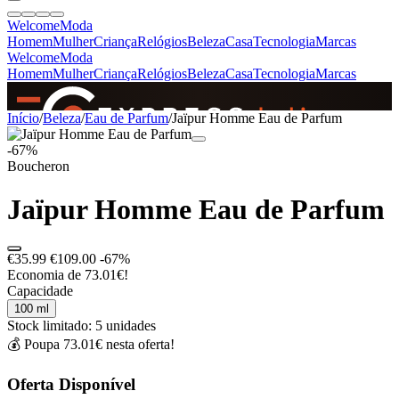
Welcome
Moda
Homem
Mulher
Criança
Relógios
Beleza
Casa
Tecnologia
Marcas
Welcome
Moda
Homem
Mulher
Criança
Relógios
Beleza
Casa
Tecnologia
Marcas
SINCE 2005
Início
/
Beleza
/
Eau de Parfum
/
Jaïpur Homme Eau de Parfum
-67%
Boucheron
+
de 36.000 reviews
Jaïpur Homme Eau de Parfum
€35.99
€109.00
-67%
Economia de 73.01€!
Capacidade
100 ml
Stock limitado: 5 unidades
💰 Poupa 73.01€ nesta oferta!
Oferta Disponível