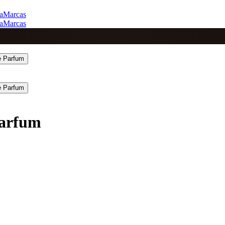
a
Marcas
a
Marcas
Parfum