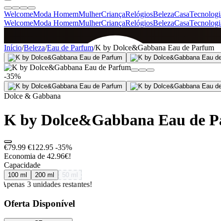
Welcome
Moda Homem
Mulher
Criança
Relógios
Beleza
Casa
Tecnologi
Welcome
Moda Homem
Mulher
Criança
Relógios
Beleza
Casa
Tecnologi
SINCE 2005
Início
/
Beleza
/
Eau de Parfum
/
K by Dolce&Gabbana Eau de Parfum
-35%
+
de 36.000 reviews
Dolce & Gabbana
K by Dolce&Gabbana Eau de 
€79.99
€122.95
-35%
Economia de 42.96€!
Capacidade
100 ml
200 ml
50 ml
Apenas 3 unidades restantes!
Oferta Disponível