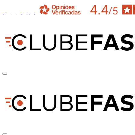
Contacto & Ajuda
pt