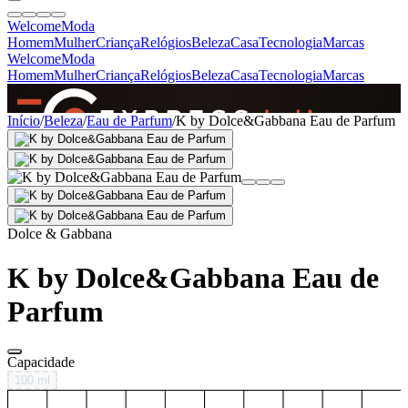
Welcome
Moda
Homem
Mulher
Criança
Relógios
Beleza
Casa
Tecnologia
Marcas
Welcome
Moda
Homem
Mulher
Criança
Relógios
Beleza
Casa
Tecnologia
Marcas
SINCE 2005
Início
/
Beleza
/
Eau de Parfum
/
K by Dolce&Gabbana Eau de Parfum
+
de 36.000 reviews
Dolce & Gabbana
K by Dolce&Gabbana Eau de
Parfum
Capacidade
100 ml