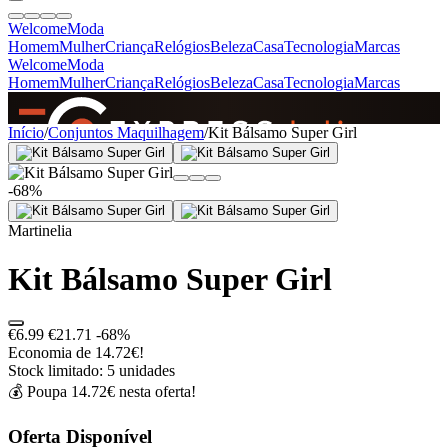
Welcome
Moda
Homem
Mulher
Criança
Relógios
Beleza
Casa
Tecnologia
Marcas
Welcome
Moda
Homem
Mulher
Criança
Relógios
Beleza
Casa
Tecnologia
Marcas
SINCE 2005
Início
/
Conjuntos Maquilhagem
/
Kit Bálsamo Super Girl
-68%
+
de 36.000 reviews
Martinelia
Kit Bálsamo Super Girl
€6.99
€21.71
-68%
Economia de 14.72€!
Stock limitado: 5 unidades
💰 Poupa 14.72€ nesta oferta!
Oferta Disponível