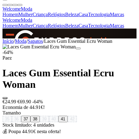
Welcome
Moda
Homem
Mulher
Criança
Relógios
Beleza
Casa
Tecnologia
Marcas
Welcome
Moda
Homem
Mulher
Criança
Relógios
Beleza
Casa
Tecnologia
Marcas
SINCE 2005
Início
/
Moda
/
Sapatos
/
Laces Gum Essential Ecru Woman
-64%
Paez
+
de 36.000 reviews
Laces Gum Essential Ecru
Woman
€24.99
€69.90
-64%
Economia de 44.91€!
Tamanho
35
36
37
38
39
40
41
42
Stock limitado: 4 unidades
💰 Poupa 44.91€ nesta oferta!