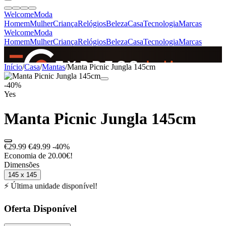
Welcome
Moda
Homem
Mulher
Criança
Relógios
Beleza
Casa
Tecnologia
Marcas
Welcome
Moda
Homem
Mulher
Criança
Relógios
Beleza
Casa
Tecnologia
Marcas
SINCE 2005
Início
/
Casa
/
Mantas
/
Manta Picnic Jungla 145cm
-40%
Yes
+
de 36.000 reviews
Manta Picnic Jungla 145cm
€29.99
€49.99
-40%
Economia de 20.00€!
Dimensões
145 x 145
⚡ Última unidade disponível!
Oferta Disponível