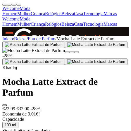
Welcome
Moda
Homem
Mulher
Criança
Relógios
Beleza
Casa
Tecnologia
Marcas
Welcome
Moda
Homem
Mulher
Criança
Relógios
Beleza
Casa
Tecnologia
Marcas
SINCE 2005
Início
/
Beleza
/
Eau de Parfum
/
Mocha Latte Extract de Parfum
-28%
+
de 36.000 reviews
Khadlaj
Mocha Latte Extract de
Parfum
€22.99
€32.00
-28%
Economia de 9.01€!
Capacidade
100 ml
Stock limitado: 4 unidades