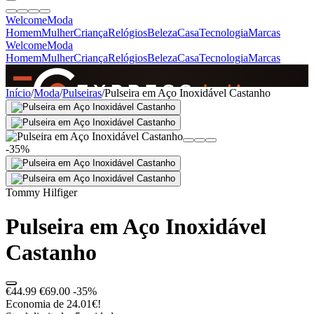
Welcome
Moda
Homem
Mulher
Criança
Relógios
Beleza
Casa
Tecnologia
Marcas
Welcome
Moda
Homem
Mulher
Criança
Relógios
Beleza
Casa
Tecnologia
Marcas
SINCE 2005
Início
/
Moda
/
Pulseiras
/
Pulseira em Aço Inoxidável Castanho
+
de 36.000 reviews
-35%
Tommy Hilfiger
Pulseira em Aço Inoxidável
Castanho
€44.99
€69.00
-35%
Economia de 24.01€!