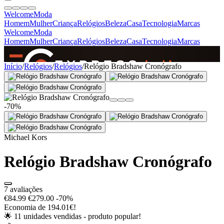
Welcome
Moda
Homem
Mulher
Criança
Relógios
Beleza
Casa
Tecnologia
Marcas
Welcome
Moda
Homem
Mulher
Criança
Relógios
Beleza
Casa
Tecnologia
Marcas
SINCE 2005
Início
/
Relógios
/
Relógios
/
Relógio Bradshaw Cronógrafo
+
de 36.000 reviews
-70%
Michael Kors
Relógio Bradshaw Cronógrafo
7 avaliações
€84.99
€279.00
-70%
Economia de 194.01€!
🌟 11 unidades vendidas - produto popular!