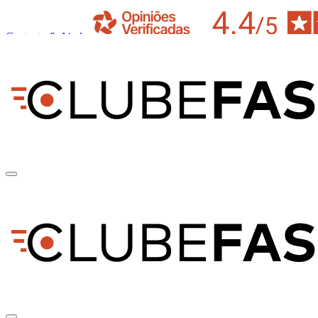
Contacto & Ajuda
pt