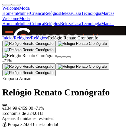
Welcome
Moda
Homem
Mulher
Criança
Relógios
Beleza
Casa
Tecnologia
Marcas
Welcome
Moda
Homem
Mulher
Criança
Relógios
Beleza
Casa
Tecnologia
Marcas
SINCE 2005
Início
/
Relógios
/
Relógios
/
Relógio Renato Cronógrafo
+
de 36.000 reviews
-71%
Emporio Armani
Relógio Renato Cronógrafo
€134.99
€459.00
-71%
Economia de 324.01€!
Apenas 3 unidades restantes!
💰 Poupa 324.01€ nesta oferta!