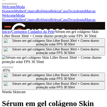
Welcome
Moda
Homem
Mulher
Criança
Relógios
Beleza
Casa
Tecnologia
Marcas
Welcome
Moda
Homem
Mulher
Criança
Relógios
Beleza
Casa
Tecnologia
Marcas
SINCE 2005
Início
/
Conjuntos Cuidados da Pele
/
Sérum em gel colágeno Skin
Lifter Boost 30ml + Creme diurno proteção solar FPS 30 50ml
+
de 36.000 reviews
-85%
Warda Skincare
Sérum em gel colágeno Skin