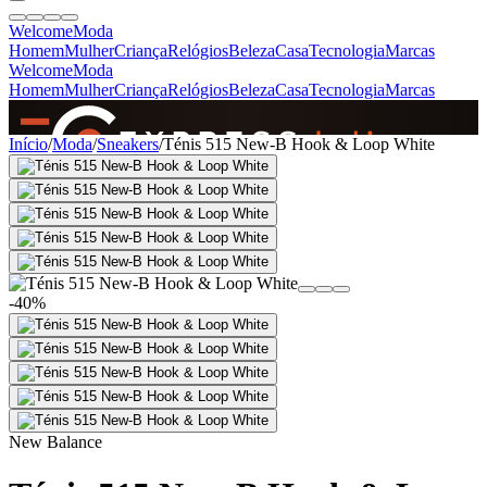
Welcome
Moda
Homem
Mulher
Criança
Relógios
Beleza
Casa
Tecnologia
Marcas
Welcome
Moda
Homem
Mulher
Criança
Relógios
Beleza
Casa
Tecnologia
Marcas
SINCE 2005
Início
/
Moda
/
Sneakers
/
Ténis 515 New-B Hook & Loop White
+
de 36.000 reviews
-40%
New Balance