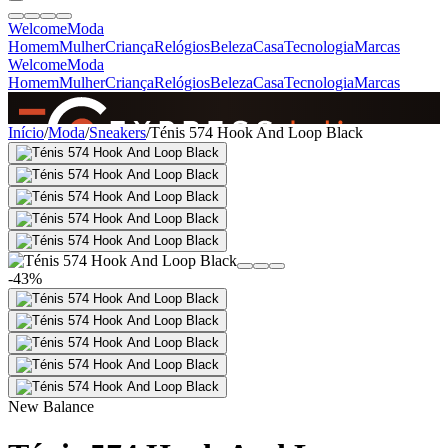
Welcome
Moda
Homem
Mulher
Criança
Relógios
Beleza
Casa
Tecnologia
Marcas
Welcome
Moda
Homem
Mulher
Criança
Relógios
Beleza
Casa
Tecnologia
Marcas
SINCE 2005
Início
/
Moda
/
Sneakers
/
Ténis 574 Hook And Loop Black
+
de 36.000 reviews
-43%
New Balance