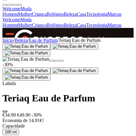
Welcome
Moda
Homem
Mulher
Criança
Relógios
Beleza
Casa
Tecnologia
Marcas
Welcome
Moda
Homem
Mulher
Criança
Relógios
Beleza
Casa
Tecnologia
Marcas
SINCE 2005
Início
/
Beleza
/
Eau de Parfum
/
Teriaq Eau de Parfum
+
de 36.000 reviews
-30%
Lattafa
Teriaq Eau de Parfum
€34.99
€49.90
-30%
Economia de 14.91€!
Capacidade
100 ml