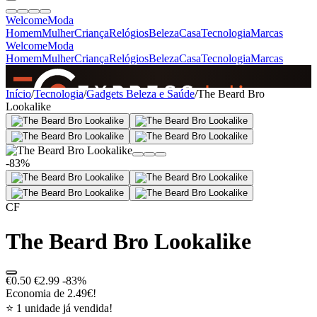
Welcome
Moda
Homem
Mulher
Criança
Relógios
Beleza
Casa
Tecnologia
Marcas
Welcome
Moda
Homem
Mulher
Criança
Relógios
Beleza
Casa
Tecnologia
Marcas
SINCE 2005
Início
/
Tecnologia
/
Gadgets Beleza e Saúde
/
The Beard Bro
Lookalike
+
de 36.000 reviews
-83%
CF
The Beard Bro Lookalike
€0.50
€2.99
-83%
Economia de 2.49€!
⭐ 1 unidade já vendida!