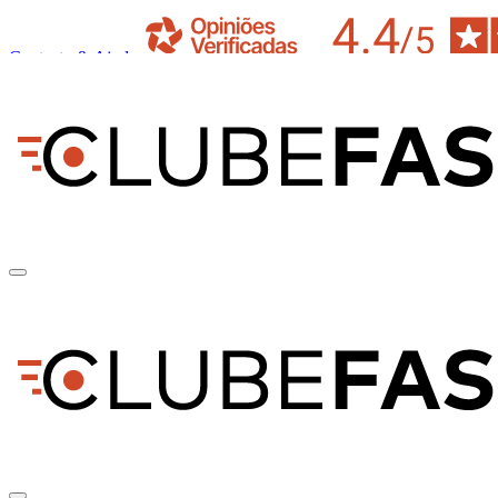
Contacto & Ajuda
pt