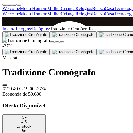
Welcome
Moda Homem
Mulher
Criança
Relógios
Beleza
Casa
Tecnologi
Welcome
Moda Homem
Mulher
Criança
Relógios
Beleza
Casa
Tecnologi
SINCE 2005
Início
/
Relógios
/
Relógios
/
Tradizione Cronógrafo
-27%
+
de 36.000 reviews
Maserati
Tradizione Cronógrafo
€159.40
€219.00
-27%
Economia de 59.60€!
Oferta Disponível
CF
4.5
17 stock
5d