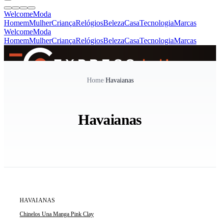
Welcome
Moda
Homem
Mulher
Criança
Relógios
Beleza
Casa
Tecnologia
Marcas
Welcome
Moda
Homem
Mulher
Criança
Relógios
Beleza
Casa
Tecnologia
Marcas
SINCE 2005
Home
/
Havaianas
+
de 36.000 reviews
Havaianas
ÚLTIMAS 4 UNIDADES
HAVAIANAS
Chinelos Una Manga Pink Clay