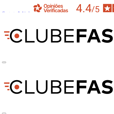
Contacto & Ajuda
pt