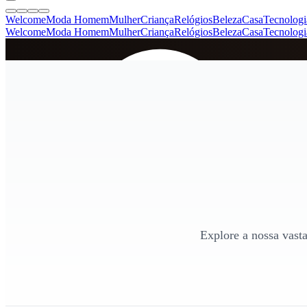
Welcome
Moda Homem
Mulher
Criança
Relógios
Beleza
Casa
Tecnologi
Welcome
Moda Homem
Mulher
Criança
Relógios
Beleza
Casa
Tecnologi
SINCE 2005
+
de 36.000 reviews
Explore a nossa vasta