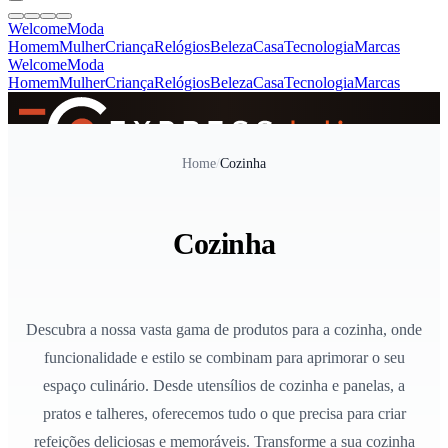
Welcome
Moda
Homem
Mulher
Criança
Relógios
Beleza
Casa
Tecnologia
Marcas
Welcome
Moda
Homem
Mulher
Criança
Relógios
Beleza
Casa
Tecnologia
Marcas
SINCE 2005
Home
/
Cozinha
+
de 36.000 reviews
Cozinha
Descubra a nossa vasta gama de produtos para a cozinha, onde
funcionalidade e estilo se combinam para aprimorar o seu
espaço culinário. Desde utensílios de cozinha e panelas, a
pratos e talheres, oferecemos tudo o que precisa para criar
refeições deliciosas e memoráveis. Transforme a sua cozinha