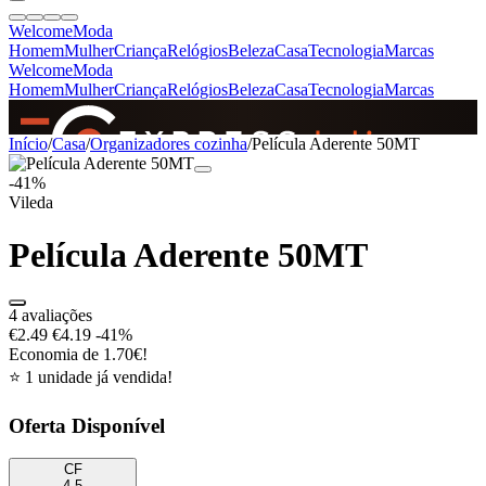
Welcome
Moda
Homem
Mulher
Criança
Relógios
Beleza
Casa
Tecnologia
Marcas
Welcome
Moda
Homem
Mulher
Criança
Relógios
Beleza
Casa
Tecnologia
Marcas
SINCE 2005
Início
/
Casa
/
Organizadores cozinha
/
Película Aderente 50MT
-41%
Vileda
+
de 36.000 reviews
Película Aderente 50MT
4 avaliações
€2.49
€4.19
-41%
Economia de 1.70€!
⭐ 1 unidade já vendida!
Oferta Disponível
CF
4.5