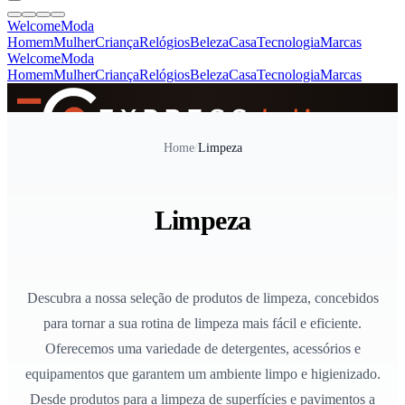
Welcome
Moda
Homem
Mulher
Criança
Relógios
Beleza
Casa
Tecnologia
Marcas
Welcome
Moda
Homem
Mulher
Criança
Relógios
Beleza
Casa
Tecnologia
Marcas
SINCE 2005
Home
/
Limpeza
+
de 36.000 reviews
Limpeza
Descubra a nossa seleção de produtos de limpeza, concebidos
para tornar a sua rotina de limpeza mais fácil e eficiente.
Oferecemos uma variedade de detergentes, acessórios e
equipamentos que garantem um ambiente limpo e higienizado.
Desde produtos para a limpeza de superfícies e pavimentos a