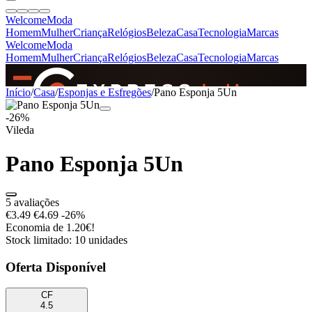
Welcome
Moda
Homem
Mulher
Criança
Relógios
Beleza
Casa
Tecnologia
Marcas
Welcome
Moda
Homem
Mulher
Criança
Relógios
Beleza
Casa
Tecnologia
Marcas
SINCE 2005
Início
/
Casa
/
Esponjas e Esfregões
/
Pano Esponja 5Un
-26%
Vileda
+
de 36.000 reviews
Pano Esponja 5Un
5 avaliações
€3.49
€4.69
-26%
Economia de 1.20€!
Stock limitado: 10 unidades
Oferta Disponível
CF
4.5