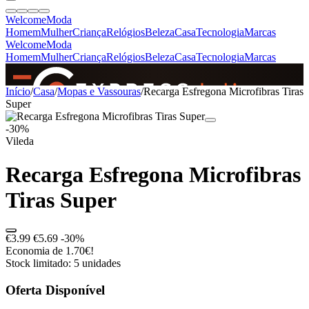
Welcome
Moda
Homem
Mulher
Criança
Relógios
Beleza
Casa
Tecnologia
Marcas
Welcome
Moda
Homem
Mulher
Criança
Relógios
Beleza
Casa
Tecnologia
Marcas
SINCE 2005
Início
/
Casa
/
Mopas e Vassouras
/
Recarga Esfregona Microfibras Tiras
Super
-30%
+
de 36.000 reviews
Vileda
Recarga Esfregona Microfibras
Tiras Super
€3.99
€5.69
-30%
Economia de 1.70€!
Stock limitado: 5 unidades
Oferta Disponível