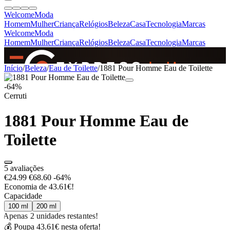
Welcome
Moda
Homem
Mulher
Criança
Relógios
Beleza
Casa
Tecnologia
Marcas
Welcome
Moda
Homem
Mulher
Criança
Relógios
Beleza
Casa
Tecnologia
Marcas
SINCE 2005
Início
/
Beleza
/
Eau de Toilette
/
1881 Pour Homme Eau de Toilette
-64%
Cerruti
+
de 36.000 reviews
1881 Pour Homme Eau de
Toilette
5 avaliações
€24.99
€68.60
-64%
Economia de 43.61€!
Capacidade
100 ml
200 ml
Apenas 2 unidades restantes!
💰 Poupa 43.61€ nesta oferta!