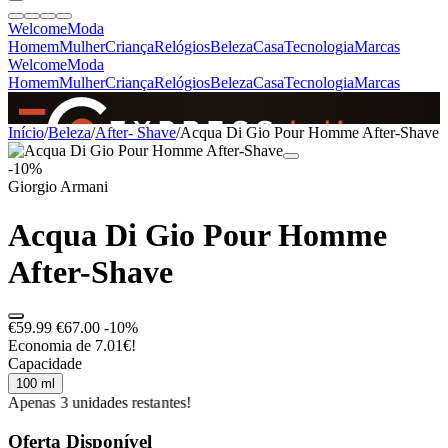
Welcome
Moda
Homem
Mulher
Criança
Relógios
Beleza
Casa
Tecnologia
Marcas
Welcome
Moda
Homem
Mulher
Criança
Relógios
Beleza
Casa
Tecnologia
Marcas
SINCE 2005
Início
/
Beleza
/
After- Shave
/
Acqua Di Gio Pour Homme After-Shave
-10%
Giorgio Armani
+
de 36.000 reviews
Acqua Di Gio Pour Homme
After-Shave
€59.99
€67.00
-10%
Economia de 7.01€!
Capacidade
100 ml
Apenas 3 unidades restantes!
Oferta Disponível