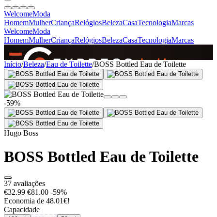
Welcome
Moda
Homem
Mulher
Criança
Relógios
Beleza
Casa
Tecnologia
Marcas
Welcome
Moda
Homem
Mulher
Criança
Relógios
Beleza
Casa
Tecnologia
Marcas
SINCE 2005
Início
/
Beleza
/
Eau de Toilette
/
BOSS Bottled Eau de Toilette
+
de 36.000 reviews
-59%
Hugo Boss
BOSS Bottled Eau de Toilette
37 avaliações
€32.99
€81.00
-59%
Economia de 48.01€!
Capacidade