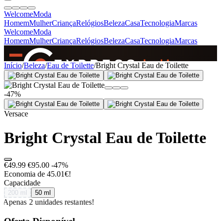
Welcome
Moda
Homem
Mulher
Criança
Relógios
Beleza
Casa
Tecnologia
Marcas
Welcome
Moda
Homem
Mulher
Criança
Relógios
Beleza
Casa
Tecnologia
Marcas
SINCE 2005
Início
/
Beleza
/
Eau de Toilette
/
Bright Crystal Eau de Toilette
-47%
+
de 36.000 reviews
Versace
Bright Crystal Eau de Toilette
€49.99
€95.00
-47%
Economia de 45.01€!
Capacidade
200 ml
50 ml
Apenas 2 unidades restantes!