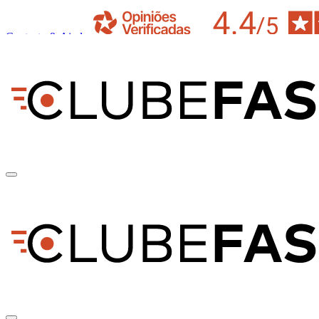
Contacto & Ajuda
pt