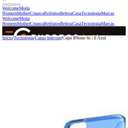
Welcome
Moda
Homem
Mulher
Criança
Relógios
Beleza
Casa
Tecnologia
Marcas
Welcome
Moda
Homem
Mulher
Criança
Relógios
Beleza
Casa
Tecnologia
Marcas
SINCE 2005
Início
/
Tecnologia
/
Capas telecom
/
Capa iPhone 6s / 6 Azul
+
de 36.000 reviews