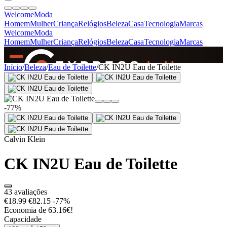
Welcome
Moda
Homem
Mulher
Criança
Relógios
Beleza
Casa
Tecnologia
Marcas
Welcome
Moda
Homem
Mulher
Criança
Relógios
Beleza
Casa
Tecnologia
Marcas
SINCE 2005
Início
/
Beleza
/
Eau de Toilette
/
CK IN2U Eau de Toilette
+
de 36.000 reviews
-77%
Calvin Klein
CK IN2U Eau de Toilette
43 avaliações
€18.99
€82.15
-77%
Economia de 63.16€!
Capacidade