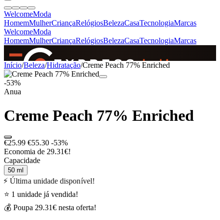
Welcome
Moda
Homem
Mulher
Criança
Relógios
Beleza
Casa
Tecnologia
Marcas
Welcome
Moda
Homem
Mulher
Criança
Relógios
Beleza
Casa
Tecnologia
Marcas
SINCE 2005
Início
/
Beleza
/
Hidratação
/
Creme Peach 77% Enriched
-53%
Anua
+
de 36.000 reviews
Creme Peach 77% Enriched
€25.99
€55.30
-53%
Economia de 29.31€!
Capacidade
50 ml
⚡ Última unidade disponível!
⭐ 1 unidade já vendida!
💰 Poupa 29.31€ nesta oferta!